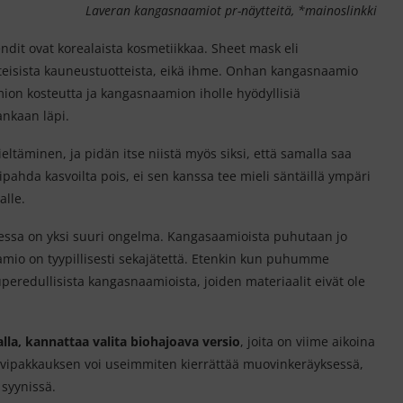
Laveran kangasnaamiot pr-näytteitä, *mainoslinkki
dit ovat korealaista kosmetiikkaa. Sheet mask eli
teisista kauneustuotteista, eikä ihme. Onhan kangasnaamio
mion kosteutta ja kangasnaamion iholle hyödyllisiä
ankaan läpi.
eltäminen, ja pidän itse niistä myös siksi, että samalla saa
ahda kasvoilta pois, ei sen kanssa tee mieli säntäillä ympäri
lle.
sessa on yksi suuri ongelma. Kangasaamioista puhutaan jo
amio on tyypillisesti sekajätettä. Etenkin kun puhumme
eredullisista kangasnaamioista, joiden materiaalit eivät ole
la, kannattaa valita biohajoava versio
, joita on viime aikoina
vipakkauksen voi useimmiten kierrättää muovinkeräyksessä,
syynissä.