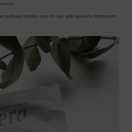
aineita.
an parhaan hyödyn saat irti, kun jätät kasvoille imeytyneen