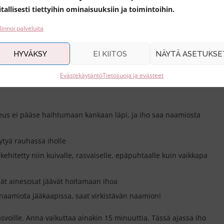
llikuidusta, ja tuotteilla on luonnonkosmetiikan ja Vegan-
itallisesti tiettyihin ominaisuuksiin ja toimintoihin.
yötynä pidän myös sitä, että niiden ainesosat on harkittu
i ja hoitaviksi.
linnoi palveluita
naamioita, sillä ihon kosteusvarastot hupenevat helposti
HYVÄKSY
EI KIITOS
NÄYTÄ ASETUKSE
peräisin kotimaastaan Koreasta tai ei, sen hyödyt ovat samat
Evästekäytäntö
Tietosuoja ja evästeet
eus ei pääse haihtumaan kankaan läpi, ja iho saa naamiosta
eytyä rauhassa iholle
ehitetty niin kuivalle, rasvaiselle, epäpuhtaalle kuin vaikkapa
mät ainesosat jäävät hoitamaan ihoa
asnaamiota jääkaapissa, saat virkistävän naamion!
asvoille. Anna vaikuttaa ainakin 15 minuuttia. Tässä ajassa iho