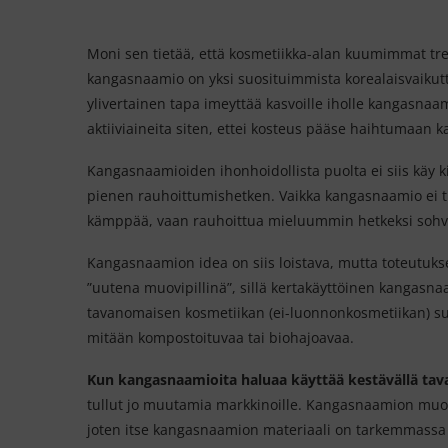
Moni sen tietää, että kosmetiikka-alan kuumimmat tren
kangasnaamio on yksi suosituimmista korealaisvaikut
ylivertainen tapa imeyttää kasvoille iholle kangasnaa
aktiiviaineita siten, ettei kosteus pääse haihtumaan k
Kangasnaamioiden ihonhoidollista puolta ei siis käy ki
pienen rauhoittumishetken. Vaikka kangasnaamio ei tip
kämppää, vaan rauhoittua mieluummin hetkeksi sohva
Kangasnaamion idea on siis loistava, mutta toteutuk
”uutena muovipillinä”, sillä kertakäyttöinen kangasna
tavanomaisen kosmetiikan (ei-luonnonkosmetiikan) sup
mitään kompostoituvaa tai biohajoavaa.
Kun kangasnaamioita haluaa käyttää kestävällä taval
tullut jo muutamia markkinoille. Kangasnaamion muo
joten itse kangasnaamion materiaali on tarkemmassa 