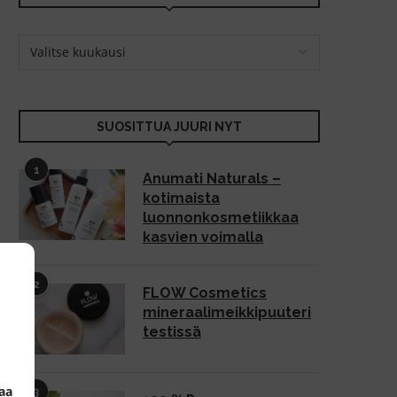
SUOSITTUA JUURI NYT
1
Anumati Naturals –
kotimaista
luonnonkosmetiikkaa
kasvien voimalla
2
FLOW Cosmetics
mineraalimeikkipuuteri
testissä
aa
3