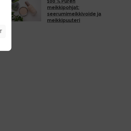
100 % Puren
meikkipohjat:
seerumimeikkivoide ja
meikkipuuteri
T