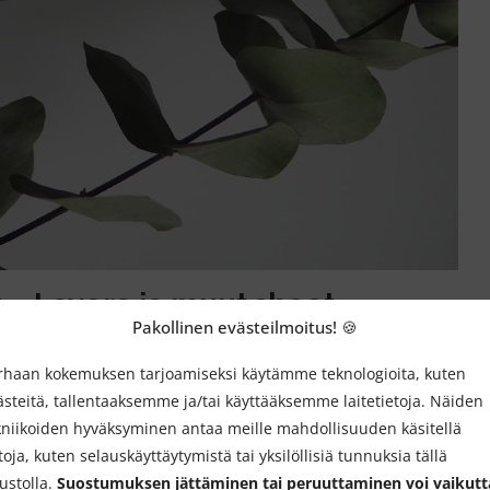
 – Lavera ja muut sheet
Pakollinen evästeilmoitus! 🍪
rhaan kokemuksen tarjoamiseksi käytämme teknologioita, kuten
nkosmetiikan brändeiltä. Yksi ekologisten kangasnaamioiden
ästeitä, tallentaaksemme ja/tai käyttääksemme laitetietoja. Näiden
seerasi syksyllä neljä uutta biohajoavaa, vegaanista
kniikoiden hyväksyminen antaa meille mahdollisuuden käsitellä
toja, kuten selauskäyttäytymistä tai yksilöllisiä tunnuksia tällä
vustolla.
Suostumuksen jättäminen tai peruuttaminen voi vaikutt