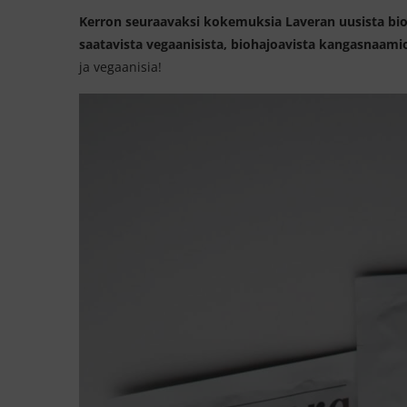
Kerron seuraavaksi kokemuksia Laveran uusista bi
saatavista vegaanisista, biohajoavista kangasnaami
ja vegaanisia!