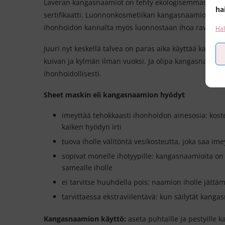
Laveran kangasnaamiot on tehty ekologisemmasta lyose
ha
sertifikaatti. Luonnonkosmetiikan kangasnaamioiden h
ihonhoidon kannalta myös luonnostaan ihoa ravitseviks
Hal
Juuri nyt keskellä talvea on paras aika käyttää kangas
kuivan ja kylmän ilman vuoksi. Ja olipa kangasnaamio 
ihonhoidollisesti.
Sheet maskin eli kangasnaamion hyödyt
imeyttää tehokkaasti ihonhoidon ainesosia: kost
kaiken hyödyn irti
tuova iholle välitöntä vesikosteutta, joka saa im
sopivat monelle ihotyypille: kangasnaamioita on k
samealle iholle
ei tarvitse huuhdella pois: naamion iholle jättä
tarvittaessa ekstraviilentävä: kun säilytät kang
Kangasnaamion käyttö:
aseta puhtaille ja pestyille k