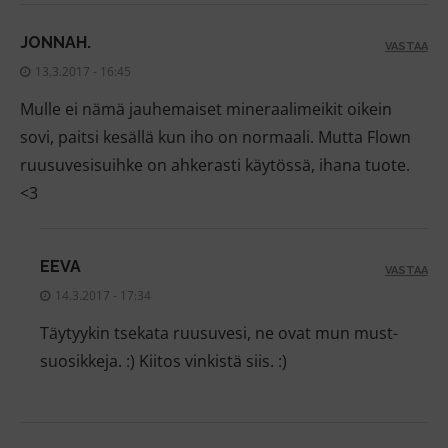
JONNAH.
VASTAA
13.3.2017 - 16:45
Mulle ei nämä jauhemaiset mineraalimeikit oikein
sovi, paitsi kesällä kun iho on normaali. Mutta Flown
ruusuvesisuihke on ahkerasti käytössä, ihana tuote.
<3
EEVA
VASTAA
14.3.2017 - 17:34
Täytyykin tsekata ruusuvesi, ne ovat mun must-
suosikkeja. :) Kiitos vinkistä siis. :)