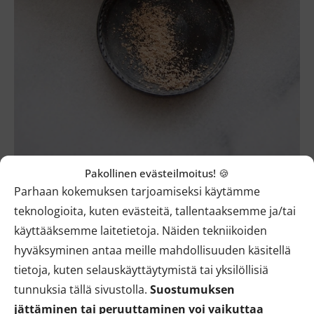
Flow Cosmetcsin mineraalimeikkipuuterin sävy
Pakollinen evästeilmoitus! 🍪
Porcelain sopii vaalealle, mutta ei aivan kalpeimmalle
Parhaan kokemuksen tarjoamiseksi käytämme
iholle
teknologioita, kuten evästeitä, tallentaaksemme ja/tai
käyttääksemme laitetietoja. Näiden tekniikoiden
Mistä ostaa Flow Cosmetics
hyväksyminen antaa meille mahdollisuuden käsitellä
mineraalimeikkipuuteri?
tietoja, kuten selauskäyttäytymistä tai yksilöllisiä
tunnuksia tällä sivustolla.
Suostumuksen
Löydät kattavan valikoiman
*
Flow Cosmeticsin
jättäminen tai peruuttaminen voi vaikuttaa