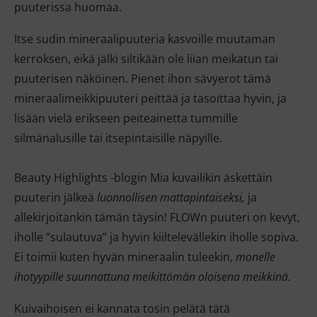
puuterissa huomaa.
Itse sudin mineraalipuuteria kasvoille muutaman
kerroksen, eikä jälki siltikään ole liian meikatun tai
puuterisen näköinen. Pienet ihon sävyerot tämä
mineraalimeikkipuuteri peittää ja tasoittaa hyvin, ja
lisään vielä erikseen peiteainetta tummille
silmänalusille tai itsepintaisille näpyille.
Beauty Highlights -blogin Mia kuvailikin äskettäin
puuterin jälkeä
luonnollisen mattapintaiseksi,
ja
allekirjoitankin tämän täysin! FLOWn puuteri on kevyt,
iholle ”sulautuva” ja hyvin kiiltelevällekin iholle sopiva.
Ei toimii kuten hyvän mineraalin tuleekin,
monelle
ihotyypille suunnattuna meikittömän oloisena meikkinä.
Kuivaihoisen ei kannata tosin pelätä tätä