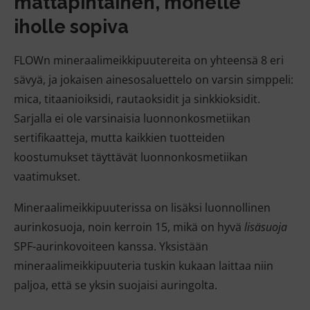
mattapintainen, monelle
iholle sopiva
FLOWn mineraalimeikkipuutereita on yhteensä 8 eri
sävyä, ja jokaisen ainesosaluettelo on varsin simppeli:
mica, titaanioiksidi, rautaoksidit ja sinkkioksidit.
Sarjalla ei ole varsinaisia luonnonkosmetiikan
sertifikaatteja, mutta kaikkien tuotteiden
koostumukset täyttävät luonnonkosmetiikan
vaatimukset.
Mineraalimeikkipuuterissa on lisäksi luonnollinen
aurinkosuoja, noin kerroin 15, mikä on hyvä
lisäsuoja
SPF-aurinkovoiteen kanssa. Yksistään
mineraalimeikkipuuteria tuskin kukaan laittaa niin
paljoa, että se yksin suojaisi auringolta.