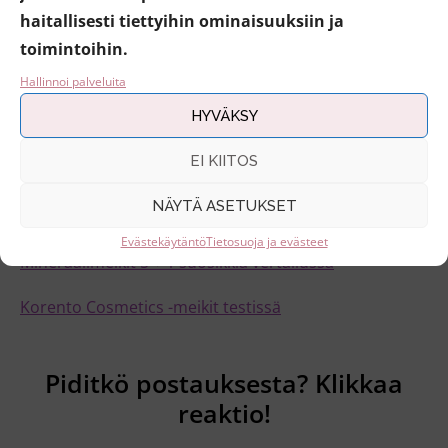
mineraalimeikkejä esim. TwistBe-verkkokaupasta
haitallisesti tiettyihin ominaisuuksiin ja
täältä,
jossa mineraalimeikit ovat edullisia (noin 20
toimintoihin.
euroa), ja saatavilla on myös näytekokoja.
Hallinnoi palveluita
Edit 2020: Flow kosmetiikka tunnetaan nykyään nimellä
HYVÄKSY
Flow Cosmetics, ja meikkisarjan rinnalla on nykyään
päivittynyt Korento Cosmetics. Voit tutustua
EI KIITOS
mineraalimeikkeihin myös seuraavista, uudemmista
NÄYTÄ ASETUKSET
postauksista:
Evästekäytäntö
Tietosuoja ja evästeet
Mineraalimeikit 5 + 1 suosikkia vertailussa
Korento Cosmetics -meikit testissä
Piditkö postauksesta? Klikkaa
reaktio!