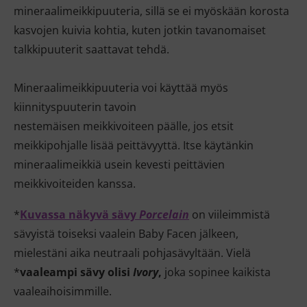
mineraalimeikkipuuteria, sillä se ei myöskään korosta
kasvojen kuivia kohtia, kuten jotkin tavanomaiset
talkkipuuterit saattavat tehdä.
Mineraalimeikkipuuteria voi käyttää myös
kiinnityspuuterin tavoin
nestemäisen meikkivoiteen päälle, jos etsit
meikkipohjalle lisää peittävyyttä. Itse käytänkin
mineraalimeikkiä usein kevesti peittävien
meikkivoiteiden kanssa.
*
Kuvassa näkyvä sävy
Porcelain
on viileimmistä
sävyistä toiseksi vaalein Baby Facen jälkeen,
mielestäni aika neutraali pohjasävyltään. Vielä
*
vaaleampi sävy olisi
Ivory
,
joka sopinee kaikista
vaaleaihoisimmille.