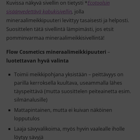
Kuvissa näkyvä sivellin on tietysti *
Ecotoolsin
sisäänvedettävä kabukisivellin
,
jolla
mineraalimeikkipuuteri levittyy tasaisesti ja helposti.
Suosittelen tätä sivellintä lämpimästi, jos etsit
pomminvarmaa mineraalimeikkisivellintä!
Flow Cosmetics mineraalimeikkipuuteri
–
luotettavan hyvä valinta
Toimii meikkipohjana yksistään – peittävyys on
parilla kerroksella kuultava, useammalla lähes
täyspeittävä (mutta suosittelen peiteainetta esim.
silmänalusille)
Mattapintainen, mutta ei kuivan näköinen
lopputulos
Laaja sävyvalikoima, myös hyvin vaalealle iholle
löytyy sävyjä