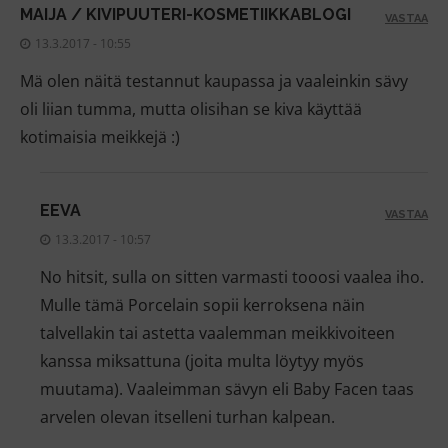
MAIJA / KIVIPUUTERI-KOSMETIIKKABLOGI
VASTAA
13.3.2017 - 10:55
Mä olen näitä testannut kaupassa ja vaaleinkin sävy
oli liian tumma, mutta olisihan se kiva käyttää
kotimaisia meikkejä :)
EEVA
VASTAA
13.3.2017 - 10:57
No hitsit, sulla on sitten varmasti tooosi vaalea iho.
Mulle tämä Porcelain sopii kerroksena näin
talvellakin tai astetta vaalemman meikkivoiteen
kanssa miksattuna (joita multa löytyy myös
muutama). Vaaleimman sävyn eli Baby Facen taas
arvelen olevan itselleni turhan kalpean.