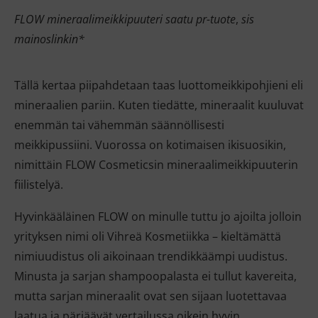
FLOW mineraalimeikki
puuteri saatu pr-tuote
,
sis
mainoslinkin*
Tällä kertaa piipahdetaan taas luottomeikkipohjieni eli
mineraalien pariin. Kuten tiedätte, mineraalit kuuluvat
enemmän tai vähemmän säännöllisesti
meikkipussiini. Vuorossa on kotimaisen ikisuosikin,
nimittäin FLOW Cosmeticsin mineraalimeikkipuuterin
fiilistelyä.
Hyvinkääläinen FLOW on minulle tuttu jo ajoilta jolloin
yrityksen nimi oli Vihreä Kosmetiikka – kieltämättä
nimiuudistus oli aikoinaan trendikkäämpi uudistus.
Minusta ja sarjan shampoopalasta ei tullut kavereita,
mutta sarjan mineraalit ovat sen sijaan luotettavaa
laatua ja pärjäävät vertailussa oikein hyvin.