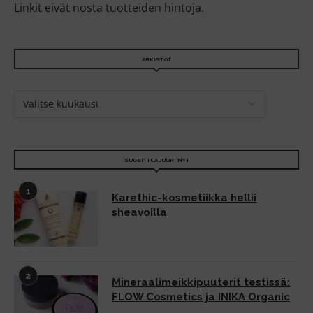
Linkit eivät nosta tuotteiden hintoja.
ARKISTOT
SUOSITTUA JUURI NYT
1
Karethic-kosmetiikka hellii
sheavoilla
2
Mineraalimeikkipuuterit testissä:
FLOW Cosmetics ja INIKA Organic