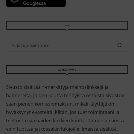
HAE
LÄPINÄKYVYYS
Sivusto sisältää *-merkittyjä mainoslinkkejä ja
bannereita, joiden kautta tehdyistä ostoista sivuston
saan pienen komissiomaksun, mikäli käyttäjä on
hyväksynyt evästeitä. Kiitän, jos tuet toimintaani ja
teet ostoksia näiden linkkien kautta. Tämän ansiosta
voin tuottaa jatkossakin lukijoille ilmaista sisältöä.