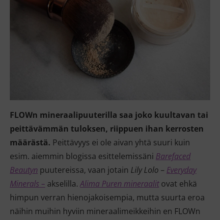
FLOWn mineraalipuuterilla saa joko kuultavan tai
peittävämmän tuloksen, riippuen ihan kerrosten
määrästä.
Peittävyys ei ole aivan yhtä suuri kuin
esim. aiemmin blogissa esittelemissäni
Barefaced
Beautyn
puutereissa, vaan jotain
Lily Lolo
–
Everyday
Minerals –
akselilla.
Alima Puren mineraalit
ovat ehkä
himpun verran hienojakoisempia, mutta suurta eroa
näihin muihin hyviin mineraalimeikkeihin en FLOWn