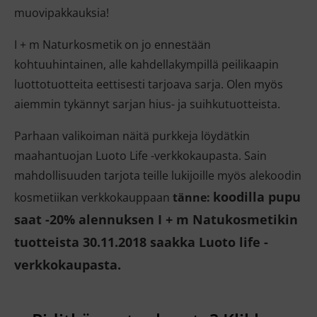
muovipakkauksia!
I + m Naturkosmetik on jo ennestään
kohtuuhintainen, alle kahdellakympillä peilikaapin
luottotuotteita eettisesti tarjoava sarja. Olen myös
aiemmin tykännyt sarjan hius- ja suihkutuotteista.
Parhaan valikoiman näitä purkkeja löydätkin
maahantuojan Luoto Life -verkkokaupasta. Sain
mahdollisuuden tarjota teille lukijoille myös alekoodin
koodilla pupu
kosmetiikan verkkokauppaan
tänne:
saat -20% alennuksen I + m Natukosmetikin
tuotteista 30.11.2018 saakka Luoto life -
verkkokaupasta.