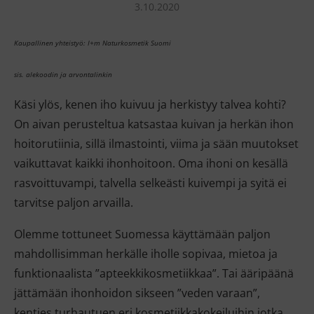
3.10.2020
Kaupallinen yhteistyö: I+m Naturkosmetik Suomi
sis. alekoodin ja arvontalinkin
Käsi ylös, kenen iho kuivuu ja herkistyy talvea kohti?
On aivan perusteltua katsastaa kuivan ja herkän ihon
hoitorutiinia, sillä ilmastointi, viima ja sään muutokset
vaikuttavat kaikki ihonhoitoon. Oma ihoni on kesällä
rasvoittuvampi, talvella selkeästi kuivempi ja syitä ei
tarvitse paljon arvailla.
Olemme tottuneet Suomessa käyttämään paljon
mahdollisimman herkälle iholle sopivaa, mietoa ja
funktionaalista ”apteekkikosmetiikkaa”. Tai ääripäänä
jättämään ihonhoidon sikseen ”veden varaan”,
kenties turhautuen eri kosmetiikkakokeiluihin jotka