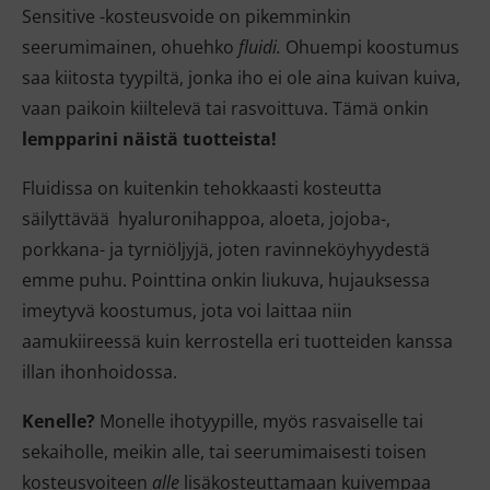
Sensitive -kosteusvoide on pikemminkin
seerumimainen, ohuehko
fluidi.
Ohuempi koostumus
saa kiitosta tyypiltä, jonka iho ei ole aina kuivan kuiva,
vaan paikoin kiiltelevä tai rasvoittuva. Tämä onkin
lempparini näistä tuotteista!
Fluidissa on kuitenkin tehokkaasti kosteutta
säilyttävää hyaluronihappoa, aloeta, jojoba-,
porkkana- ja tyrniöljyjä, joten ravinneköyhyydestä
emme puhu. Pointtina onkin liukuva, hujauksessa
imeytyvä koostumus, jota voi laittaa niin
aamukiireessä kuin kerrostella eri tuotteiden kanssa
illan ihonhoidossa.
Kenelle?
Monelle ihotyypille, myös rasvaiselle tai
sekaiholle, meikin alle, tai seerumimaisesti toisen
kosteusvoiteen
alle
lisäkosteuttamaan kuivempaa