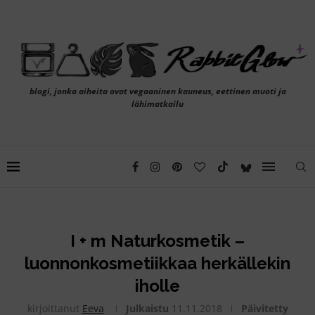
blogi, jonka aiheita ovat vegaaninen kauneus, eettinen muoti ja
lähimatkailu
I + m Naturkosmetik –
luonnonkosmetiikkaa herkällekin
iholle
kirjoittanut
Eeva
Julkaistu
11.11.2018
Päivitetty