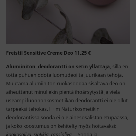
Freistil Sensitive Creme Deo 11,25 €
Alumiiniton deodorantti on setin yllättäjä
, sillä en
totta puhuen odota luomudeoilta juurikaan tehoja.
Muutama alumiiniton ruokasoodaa sisältävä deo on
aiheuttanut minullekin pientä ihoärsytystä ja vielä
useampi luonnonkosmetiikan deodorantti ei ole ollut
tarpeeksi tehokas. I + m Naturkosmetikin
deodorantissa sooda ei ole ainesosalistan etupäässä,
ja koko koostumus on kehitelty myös hoitavaksi:
kookosöljyä, sinkkiä, rapsiöljyä….
Sooda ja