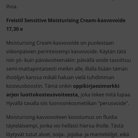
ihoa.
Freistil Sensitive Moisturising Cream-kasvovoide
17,30 e
Moisturising Cream-kasvovoide on puolestaan
viikonpäivien perinteisempi kasvovoide. Käytän tätä
niin yö- kuin päivävoiteenakin: päivällä voide tasoittuu
semi-mattapintaisesti meikin alle, illalla lisään tämän
ihoöljyn kanssa mikäli haluan vielä tuhdimman
kosteusboostin. Tämä onkin
oppikirjaesimerkki
arjen luottokosteusvoiteesta,
joka tekee mitä lupaa.
Hyvällä tavalla siis luonnonkosmetiikan ”perusvoide”.
Moisturising-kasvovoiteen koostumus on fluidia
täyteläisempi, jonka voi hellästi hieroa iholle. Tästä
löytyvät tutut aloet, soija-, jojoba- ja manteliöljyt, eikä