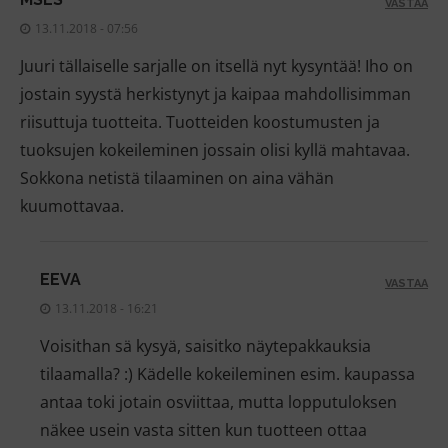
VASTAA
13.11.2018 - 07:56
Juuri tällaiselle sarjalle on itsellä nyt kysyntää! Iho on
jostain syystä herkistynyt ja kaipaa mahdollisimman
riisuttuja tuotteita. Tuotteiden koostumusten ja
tuoksujen kokeileminen jossain olisi kyllä mahtavaa.
Sokkona netistä tilaaminen on aina vähän
kuumottavaa.
EEVA
VASTAA
13.11.2018 - 16:21
Voisithan sä kysyä, saisitko näytepakkauksia
tilaamalla? :) Kädelle kokeileminen esim. kaupassa
antaa toki jotain osviittaa, mutta lopputuloksen
näkee usein vasta sitten kun tuotteen ottaa