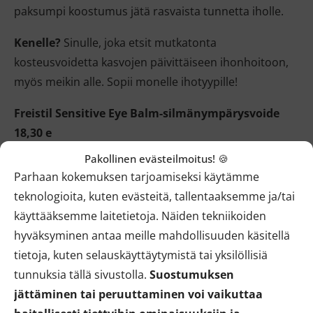
paksumpi koostumus jätä rasvaista tunnetta iholle.
Kenelle?
Sinulle, joka etsit mutkatonta
kosteusvoidetta kasvojen päivittäiseen ihonhoitoon,
myös meikin alle. Sopii monelle ihotyypille!
Freistil Sensitive Eye Balm-silmänympärysvoide
18,30 e
Pakollinen evästeilmoitus! 🍪
Hajusteeton silmänympärysvoide on
ihanan lempeä
Parhaan kokemuksen tarjoamiseksi käytämme
kosteuttaja kasvojen ohuimmalle ihoalueelle.
teknologioita, kuten evästeitä, tallentaaksemme ja/tai
Luonnonkosmetiikan silmänympärysvoide luottaa
käyttääksemme laitetietoja. Näiden tekniikoiden
niin ikään aloen, jojoban, manteli- ja soijaöljyn
hyväksyminen antaa meille mahdollisuuden käsitellä
hoitavuuteen. Antioksidanttipitoinen E-vitamiini ja
tietoja, kuten selauskäyttäytymistä tai yksilöllisiä
tyrniöljy lisäävät komboon annoksen elvyttäviä ja
tunnuksia tällä sivustolla.
Suostumuksen
uudistavia tehoaineita. Voiteen ihotuntuma on kevyt,
jättäminen tai peruuttaminen voi vaikuttaa
helposti tasoittuva ja hyvällä tavalla ”ei juuri minkään