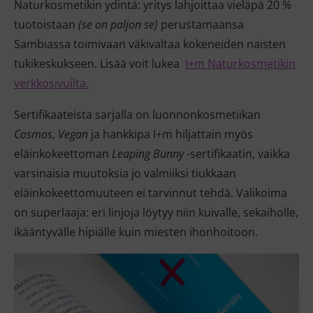
Naturkosmetikin ydintä: yritys lahjoittaa vieläpä 20 %
tuotoistaan
(se on paljon se)
perustamaansa
Sambiassa toimivaan väkivaltaa kokeneiden naisten
tukikeskukseen. Lisää voit lukea
I+m Naturkosmetikin
verkkosivuilta.
Sertifikaateista sarjalla on luonnonkosmetiikan
Cosmos
,
Vegan
ja hankkipa I+m hiljattain myös
eläinkokeettoman
Leaping Bunny
-sertifikaatin, vaikka
varsinaisia muutoksia jo valmiiksi tiukkaan
eläinkokeettomuuteen ei tarvinnut tehdä. Valikoima
on superlaaja: eri linjoja löytyy niin kuivalle, sekaiholle,
ikääntyvälle hipiälle kuin miesten ihonhoitoon.