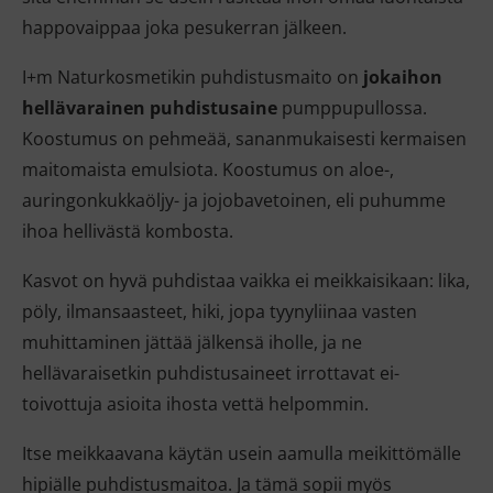
happovaippaa joka pesukerran jälkeen.
I+m Naturkosmetikin puhdistusmaito on
jokaihon
hellävarainen puhdistusaine
pumppupullossa.
Koostumus on pehmeää, sananmukaisesti kermaisen
maitomaista emulsiota. Koostumus on aloe-,
auringonkukkaöljy- ja jojobavetoinen, eli puhumme
ihoa hellivästä kombosta.
Kasvot on hyvä puhdistaa vaikka ei meikkaisikaan: lika,
pöly, ilmansaasteet, hiki, jopa tyynyliinaa vasten
muhittaminen jättää jälkensä iholle, ja ne
hellävaraisetkin puhdistusaineet irrottavat ei-
toivottuja asioita ihosta vettä helpommin.
Itse meikkaavana käytän usein aamulla meikittömälle
hipiälle puhdistusmaitoa. Ja tämä sopii myös