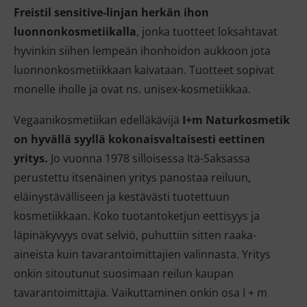
Freistil sensitive-linjan herkän ihon
luonnonkosmetiikalla
, jonka tuotteet loksahtavat
hyvinkin siihen lempeän ihonhoidon aukkoon jota
luonnonkosmetiikkaan kaivataan. Tuotteet sopivat
monelle iholle ja ovat ns. unisex-kosmetiikkaa.
Vegaanikosmetiikan edelläkävijä
I+m Naturkosmetik
on hyvällä syyllä kokonaisvaltaisesti eettinen
yritys.
Jo vuonna 1978 silloisessa Itä-Saksassa
perustettu itsenäinen yritys panostaa reiluun,
eläinystävälliseen ja kestävästi tuotettuun
kosmetiikkaan. Koko tuotantoketjun eettisyys ja
läpinäkyvyys ovat selviö, puhuttiin sitten raaka-
aineista kuin tavarantoimittajien valinnasta. Yritys
onkin sitoutunut suosimaan reilun kaupan
tavarantoimittajia. Vaikuttaminen onkin osa I + m