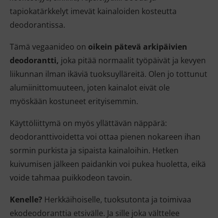
tapiokatärkkelyt imevät kainaloiden kosteutta
deodorantissa.
Tämä vegaanideo on
oikein pätevä arkipäivien
deodorantti,
joka pitää normaalit työpäivät ja kevyen
liikunnan ilman ikäviä tuoksuylläreitä. Olen jo tottunut
alumiinittomuuteen, joten kainalot eivät ole
myöskään kostuneet erityisemmin.
Käyttöliittymä on myös yllättävän näppärä:
deodoranttivoidetta voi ottaa pienen nokareen ihan
sormin purkista ja sipaista kainaloihin. Hetken
kuivumisen jälkeen paidankin voi pukea huoletta, eikä
voide tahmaa puikkodeon tavoin.
Kenelle?
Herkkäihoiselle, tuoksutonta ja toimivaa
ekodeodoranttia etsivälle. Ja sille joka välttelee