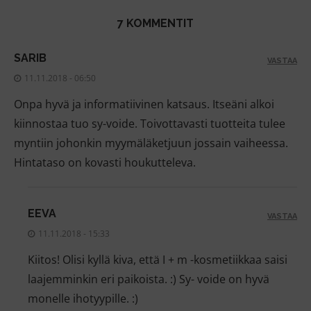
7 KOMMENTIT
SARIB
VASTAA
11.11.2018 - 06:50
Onpa hyvä ja informatiivinen katsaus. Itseäni alkoi
kiinnostaa tuo sy-voide. Toivottavasti tuotteita tulee
myntiin johonkin myymäläketjuun jossain vaiheessa.
Hintataso on kovasti houkutteleva.
EEVA
VASTAA
11.11.2018 - 15:33
Kiitos! Olisi kyllä kiva, että I + m -kosmetiikkaa saisi
laajemminkin eri paikoista. :) Sy- voide on hyvä
monelle ihotyypille. :)