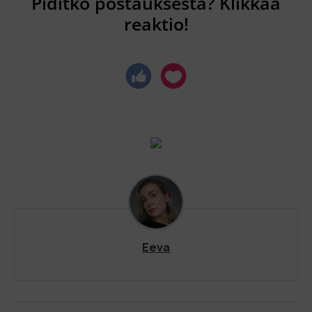
Piditkö postauksesta? Klikkaa
reaktio!
Eeva