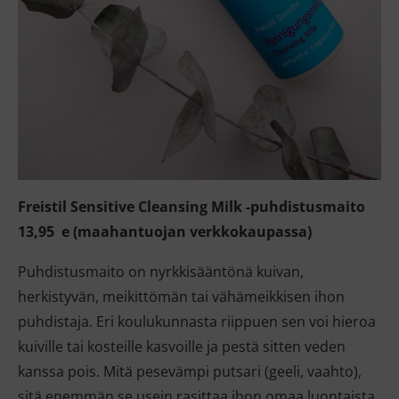
Freistil Sensitive Cleansing Milk -puhdistusmaito
13,95 e (maahantuojan verkkokaupassa)
Puhdistusmaito on nyrkkisääntönä kuivan,
herkistyvän, meikittömän tai vähämeikkisen ihon
puhdistaja. Eri koulukunnasta riippuen sen voi hieroa
kuiville tai kosteille kasvoille ja pestä sitten veden
kanssa pois. Mitä pesevämpi putsari (geeli, vaahto),
sitä enemmän se usein rasittaa ihon omaa luontaista