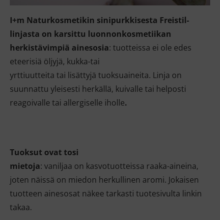
I+m Naturkosmetikin sinipurkkisesta Freistil-
linjasta on karsittu luonnonkosmetiikan
herkistävimpiä ainesosia
: tuotteissa ei ole edes
eteerisiä öljyjä, kukka-tai
yrttiuutteita tai lisättyjä tuoksuaineita. Linja on
suunnattu yleisesti herkällä, kuivalle tai helposti
reagoivalle tai allergiselle iholle
.
Tuoksut ovat tosi
mietoja
: vaniljaa on kasvotuotteissa raaka-aineina,
joten näissä on miedon herkullinen aromi. Jokaisen
tuotteen ainesosat näkee tarkasti tuotesivulta linkin
takaa.