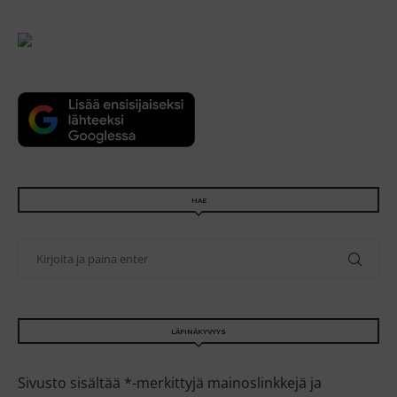
HAE
LÄPINÄKYVYYS
Sivusto sisältää *-merkittyjä mainoslinkkejä ja