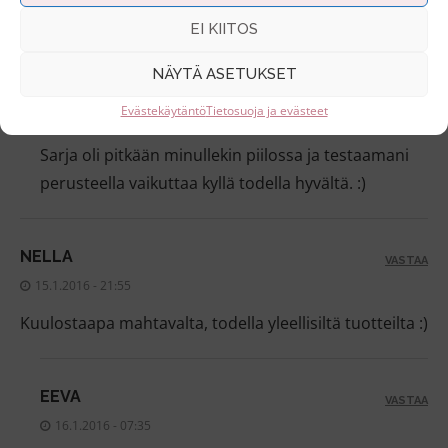
Tämä olikin ihan uusi tuttavuus minulle :)
EI KIITOS
NÄYTÄ ASETUKSET
EEVA
VASTAA
Evästekäytäntö
Tietosuoja ja evästeet
15.1.2016 - 20:01
Sarja oli pitkään minullekin piilossa ja testaamani
perusteella vaikuttaa kyllä todella hyvältä. :)
NELLA
VASTAA
15.1.2016 - 21:55
Kuulostaapa mahtavalta, todella yleellisiltä tuotteilta :)
EEVA
VASTAA
16.1.2016 - 07:35