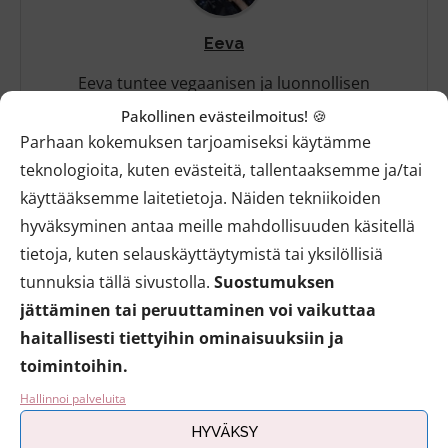
Eeva
Eeva tuntee vegaanisen ja luonnollisen
kauneuden kentän yli 10 vuoden kokemuksella.
Pakollinen evästeilmoitus! 🍪
Helpot meikkivinkit, ihonhoidon parhaat
Parhaan kokemuksen tarjoamiseksi käytämme
tuotteet ja eettiset vaatelöydöt innostavat!
teknologioita, kuten evästeitä, tallentaaksemme ja/tai
käyttääksemme laitetietoja. Näiden tekniikoiden
hyväksyminen antaa meille mahdollisuuden käsitellä
tietoja, kuten selauskäyttäytymistä tai yksilöllisiä
tunnuksia tällä sivustolla.
Suostumuksen
jättäminen tai peruuttaminen voi vaikuttaa
6 KOMMENTIT
haitallisesti tiettyihin ominaisuuksiin ja
toimintoihin.
MAIJA / KIVIPUUTERI-KOSMETIIKKABLOGI
VASTAA
15.1.2016 - 19:57
Hallinnoi palveluita
HYVÄKSY
Upeat pakkaukset, ja tuotteet kuulostavat loistavilta.