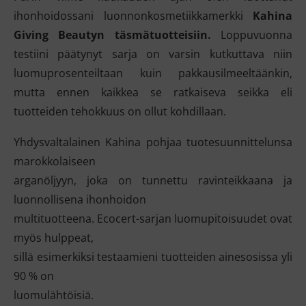
ihonhoidossani luonnonkosmetiikkamerkki
Kahina
Giving Beautyn täsmätuotteisiin.
Loppuvuonna
testiini päätynyt sarja on varsin kutkuttava niin
luomuprosenteiltaan kuin pakkausilmeeltäänkin,
mutta ennen kaikkea se ratkaiseva seikka eli
tuotteiden tehokkuus on ollut kohdillaan.
Yhdysvaltalainen Kahina pohjaa tuotesuunnittelunsa
marokkolaiseen
arganöljyyn, joka on tunnettu ravinteikkaana ja
luonnollisena ihonhoidon
multituotteena. Ecocert-sarjan luomupitoisuudet ovat
myös hulppeat,
sillä esimerkiksi testaamieni tuotteiden ainesosissa yli
90 % on
luomulähtöisiä.