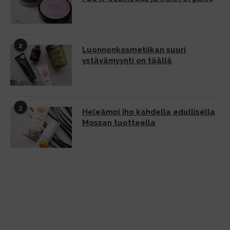
2
Luonnonkosmetiikan suuri
ystävämyynti on täällä
3
Heleämpi iho kahdella edullisella
Mossan tuotteella