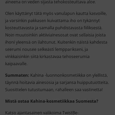
aineena on veden sijasta tehokosteuttava aloe.
Olen käyttänyt tätä myös vanulapun kautta kasvoille,
ja varsinkin pakkasen kuivattama iho on tykännyt
kosteuttavasta ja samalla puhdistavasta fiiliksestä.
Noin muutoinkin aktiiviainesosat ovat sellaisia joista
ihoni yleensä on ilahtunut. Kuitenkin näistä kahdesta
seerumi nousee selkeästi lempparikseni, ja
vinkkaisinkin siitä kirkastavaa tehoseerumia
kaipaavalle.
Summaten:
Kahina -luonnonkosmetiikka on ylellistä,
täynnä hoitavia ainesosia ja sarjansa huipputuotteita.
Suosittelen tutustumaan, rahalleen saa vastinetta!
Mistä ostaa Kahina-kosmetiikkaa Suomesta?
Katso ajantasainen valikoima TwistBe-