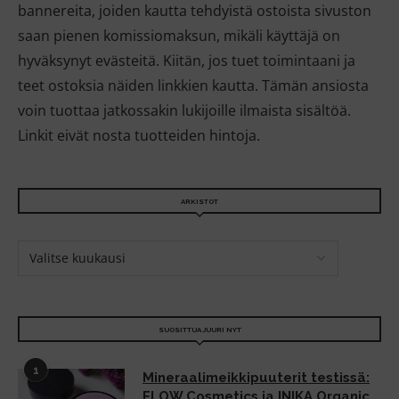
bannereita, joiden kautta tehdyistä ostoista sivuston
saan pienen komissiomaksun, mikäli käyttäjä on
hyväksynyt evästeitä. Kiitän, jos tuet toimintaani ja
teet ostoksia näiden linkkien kautta. Tämän ansiosta
voin tuottaa jatkossakin lukijoille ilmaista sisältöä.
Linkit eivät nosta tuotteiden hintoja.
ARKISTOT
SUOSITTUA JUURI NYT
1
Mineraalimeikkipuuterit testissä:
FLOW Cosmetics ja INIKA Organic