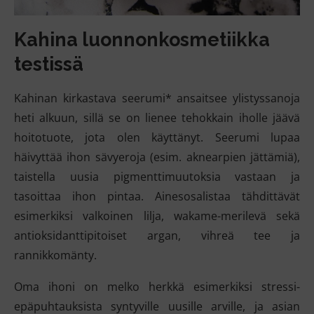
Kahina luonnonkosmetiikka
testissä
Kahinan kirkastava seerumi* ansaitsee ylistyssanoja
heti alkuun, sillä se on lienee tehokkain iholle jäävä
hoitotuote, jota olen käyttänyt. Seerumi lupaa
häivyttää ihon sävyeroja (esim. aknearpien jättämiä),
taistella uusia pigmenttimuutoksia vastaan ja
tasoittaa ihon pintaa. Ainesosalistaa tähdittävät
esimerkiksi valkoinen lilja, wakame-merilevä sekä
antioksidanttipitoiset argan, vihreä tee ja
rannikkomänty.
Oma ihoni on melko herkkä esimerkiksi stressi-
epäpuhtauksista syntyville uusille arville, ja asian