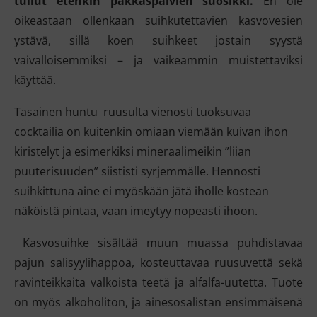
tullut etenkin pakkaspäivien suosikki.
En ole
oikeastaan ollenkaan suihkutettavien kasvovesien
ystävä, sillä koen suihkeet jostain syystä
vaivalloisemmiksi – ja vaikeammin muistettaviksi
käyttää.
Tasainen huntu ruusulta vienosti tuoksuvaa
cocktailia on kuitenkin omiaan viemään kuivan ihon
kiristelyt ja esimerkiksi mineraalimeikin ”liian
puuterisuuden” siististi syrjemmälle. Hennosti
suihkittuna aine ei myöskään jätä iholle kostean
näköistä pintaa, vaan imeytyy nopeasti ihoon.
Kasvosuihke sisältää muun muassa puhdistavaa
pajun salisyylihappoa, kosteuttavaa ruusuvettä sekä
ravinteikkaita valkoista teetä ja alfalfa-uutetta. Tuote
on myös alkoholiton, ja ainesosalistan ensimmäisenä