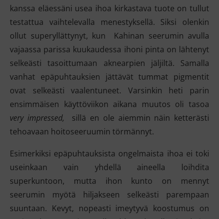
kanssa eläessäni usea ihoa kirkastava tuote on tullut
testattua vaihtelevalla menestyksellä. Siksi olenkin
ollut superyllättynyt, kun Kahinan seerumin avulla
vajaassa parissa kuukaudessa ihoni pinta on lähtenyt
selkeästi tasoittumaan aknearpien jäljiltä. Samalla
vanhat epäpuhtauksien jättävät tummat pigmentit
ovat selkeästi vaalentuneet. Varsinkin heti parin
ensimmäisen käyttöviikon aikana muutos oli tasoa
very impressed,
sillä en ole aiemmin näin ketterästi
tehoavaan hoitoseeruumin törmännyt.
Esimerkiksi epäpuhtauksista ongelmaista ihoa ei toki
useinkaan vain yhdellä aineella loihdita
superkuntoon, mutta ihon kunto on mennyt
seerumin myötä hiljakseen selkeästi parempaan
suuntaan. Kevyt, nopeasti imeytyvä koostumus on