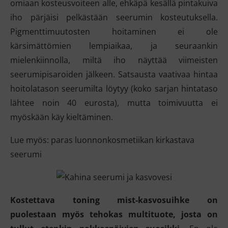
omiaan kosteusvoiteen alle, ehkäpä kesällä pintakuiva
iho pärjäisi pelkästään seerumin kosteutuksella.
Pigmenttimuutosten hoitaminen ei ole
kärsimättömien lempiaikaa, ja seuraankin
mielenkiinnolla, miltä iho näyttää viimeisten
seerumipisaroiden jälkeen. Satsausta vaativaa hintaa
hoitolatason seerumilta löytyy (koko sarjan hintataso
lähtee noin 40 eurosta), mutta toimivuutta ei
myöskään käy kieltäminen.
Lue myös: paras luonnonkosmetiikan kirkastava
seerumi
Kostettava toning mist-kasvosuihke on
puolestaan myös tehokas multituote, josta on