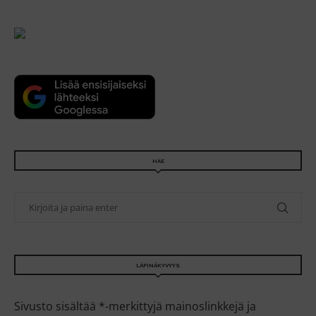
HAE
LÄPINÄKYVYYS
Sivusto sisältää *-merkittyjä mainoslinkkejä ja