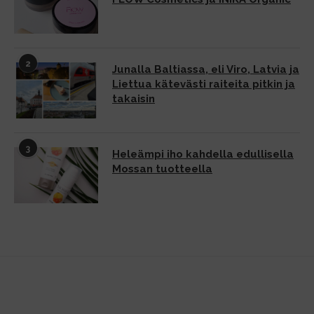
2
Junalla Baltiassa, eli Viro, Latvia ja
Liettua kätevästi raiteita pitkin ja
takaisin
3
Heleämpi iho kahdella edullisella
Mossan tuotteella