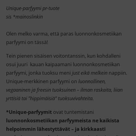
Unique-parfyymi pr-tuote
sis *mainoslinkin
Olen melko varma, että paras luonnonkosmetiikan
parfyymi on tässä!
Tein pienen sisäisen voitontanssin, kun kohdalleni
osui juuri kauan kaipaamani luonnonkosmetiikan
parfyymi, jonka tuoksu meni
just eikä melkein
nappiin.
Unique-merkkinen parfyymi on
luonnollinen,
vegaaninen ja freesin tuoksuinen – ilman raskaita, liian
yrttisiä tai ”hippimäisiä” tuoksuvivahteita.
*Unique-parfyymit
ovat tuntemistani
luonnonkosmetiikan parfyymeista ne kaikista
helpoimmin lähestyttävät – ja kirkkaasti