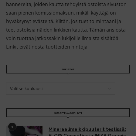
bannereita, joiden kautta tehdyistä ostoista sivuston
saan pienen komissiomaksun, mikäli käyttäjä on
hyväksynyt evästeitä. Kiitän, jos tuet toimintaani ja
teet ostoksia näiden linkkien kautta. Tämän ansiosta
voin tuottaa jatkossakin lukijoille ilmaista sisältöä.
Linkit eivät nosta tuotteiden hintoja.
ARKISTOT
SUOSITTUA JUURI NYT
1
Mineraalimeikkipuuterit testissä:
FLOW Cosmetics ja INIKA Organic