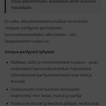
tässä aidoimmillaan, kuitenkaan ilman esanssin
häivääkään.
En usko, että pistokokeessa kukaan ei erottaisi
Uniquen parfyymia perinteiseksi
luonnonkosmetiikaksi, ellei tietäisi – niin
tasapainoinen tuoksu on.
Unique-parfyymit lyhyesti
Raikkaat, aidot ja monivivahteiset tuoksut – aivan
uudenlaiset luonnonkosmetiikan hajuvesissä.
Lähisukulaiset parfyymimerkeistä ovat Abel ja
Acorelle.
Tuoksunuotit ovat luonnon ainesosien
inspiroimia: mm. kukat, marjat ja vanilja
Tuoksut erottuvat ja kestävät pitkään, mutta eivät