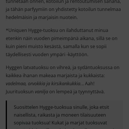
tunnetaan onnen, kotoilun ja rentoutumisen sanana,
ja tähän parfyymiin on yhdistetty kotoilun tunnelmaa
hedelmäisin ja marjaisin nuotein.
*Uniquen Hygge-tuoksu on ilahduttanut minua
etenkin näin vuoden pimeimpänä aikana, sillä se on
kuin pieni muisto kesästä, samalla kun se sopii
täydellisesti vuoden ympäri -käyttöön.
Hyggen latvatuoksu on vihreä, ja sydäntuoksussa on
kaikkea ihanan makeaa marjaista ja kukkaista:
vadelmaa, orvokkia ja kirsikankukkia.
.. Aah!
Juurituoksun
vanilja
on lempeä ja tyynnyttävä.
Suosittelen Hygge-tuoksua sinulle, joka etsit
naisellista, raikasta ja moneen tilaisuuteen
sopivaa tuoksua! Kukat ja marjat tuoksuvat