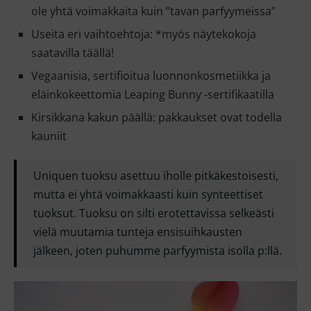
ole yhtä voimakkaita kuin ”tavan parfyymeissa”
Useita eri vaihtoehtoja: *myös näytekokoja
saatavilla täällä!
Vegaanisia, sertifioitua luonnonkosmetiikka ja
eläinkokeettomia Leaping Bunny -sertifikaatilla
Kirsikkana kakun päällä: pakkaukset ovat todella
kauniit
Uniquen tuoksu asettuu iholle pitkäkestoisesti,
mutta ei yhtä voimakkaasti kuin synteettiset
tuoksut. Tuoksu on silti erotettavissa selkeästi
vielä muutamia tunteja ensisuihkausten
jälkeen, joten puhumme parfyymista isolla p:llä.