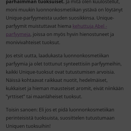
parhaimman tuoksuiset.
Ja mitä olen kuulostellut,
moni muukin luonnonkosmetiikan ystävä on löytänyt
Unique-parfyymeista uuden suosikkinsa. Unique-
parfyymit muistuttavat hiema
kehuttuja Abel -
parfyymeja
, joissa on myös hyvin hienostuneet ja
monivivahteiset tuoksut.
Jos etsit uutta, laadukasta luonnonkosmetiikan
parfyymia ja olet tottunut synteettisiin parfyymeihin,
kaikki Unique-tuoksut ovat tutustumisen arvoisia.
Näissä kohtaavat raikkaat nuotit, hedelmäiset,
kukkaiset ja hieman mausteiset aromit, eivät niinkään
”yrttiset” tai maanläheiset tuoksut.
Toisin sanoen: Eli jos et pidä luonnonkosmetiikan
perinteisistä tuoksuista, suosittelen tutustumaan
Uniquen tuoksuihin!