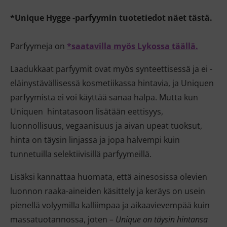
*Unique Hygge -parfyymin tuotetiedot näet tästä.
Parfyymeja on
*saatavilla myös Lykossa täällä.
Laadukkaat parfyymit ovat myös synteettisessä ja ei -
eläinystävällisessä kosmetiikassa hintavia, ja Uniquen
parfyymista ei voi käyttää sanaa halpa. Mutta kun
Uniquen hintatasoon lisätään eettisyys,
luonnollisuus, vegaanisuus ja aivan upeat tuoksut,
hinta on täysin linjassa ja jopa halvempi kuin
tunnetuilla selektiivisillä parfyymeillä.
Lisäksi kannattaa huomata, että ainesosissa olevien
luonnon raaka-aineiden käsittely ja keräys on usein
pienellä volyymilla kalliimpaa ja aikaavievempää kuin
massatuotannossa, joten –
Unique on täysin hintansa