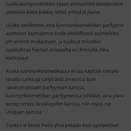
tuoksukomponenttien sijaan esimerkiksi
kasviperäisiä
ainesosia kuten kukkia, lehtiä, yrttejä ja juuria.
Lisäksi tiedämme, että luonnonkosmetiikan parfyymit
asettuvat käyttäjänsä iholle yksilöllisesti esimerkiksi
pH-arvoon mukautuen, ja tuoksut voivatkin
tuoksahtaa hieman erilaiselta eri ihmisillä. Aika
kiehtovaa!
Koska luonnonkosmetiikassa ei saa käyttää samalla
tavalla tuoksuja säilyttäviä ainesosia kuin
tavanomaistaen parfyymien kanssa,
luonnonkosmetiikan parfyymeissa tehdään aina pieni
kompromissi kestävyyden kanssa, niin myös nyt
Uniquen kanssa.
Tuoksu ei kestä iholla yhtä pitkään kuin synteettiset