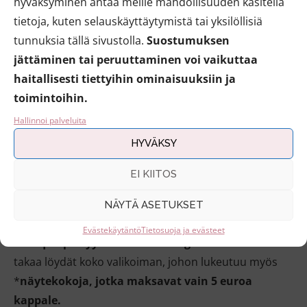
hyväksyminen antaa meille mahdollisuuden käsitellä
tietoja, kuten selauskäyttäytymistä tai yksilöllisiä
tunnuksia tällä sivustolla.
Suostumuksen
jättäminen tai peruuttaminen voi vaikuttaa
haitallisesti tiettyihin ominaisuuksiin ja
toimintoihin.
Hallinnoi palveluita
HYVÄKSY
Mistä ostaa Unique-parfyymeja?
EI KIITOS
Parhaan valikoiman löydät maahantuojan
NÄYTÄ ASETUKSET
verkkokaupasta:
Evästekäytäntö
Tietosuoja ja evästeet
*Unique-parfyymit House of Organicissa
. Linkin
takaa löydät koko valikoiman, johon lukeutuu myös
*
n
ä
ytekokoja, jotka maksavat vain 5 euroa
kappale.