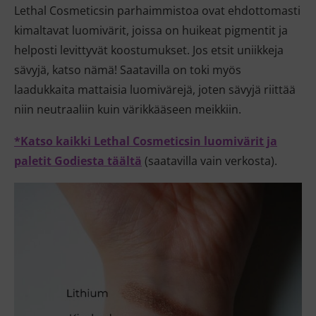
Lethal Cosmeticsin parhaimmistoa ovat ehdottomasti
kimaltavat luomivärit, joissa on huikeat pigmentit ja
helposti levittyvät koostumukset. Jos etsit uniikkeja
sävyjä, katso nämä! Saatavilla on toki myös
laadukkaita mattaisia luomivärejä, joten sävyjä riittää
niin neutraaliin kuin värikkääseen meikkiin.
*Katso kaikki Lethal Cosmeticsin luomivärit ja
paletit Godiesta täältä
(saatavilla vain verkosta).