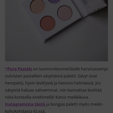
*Pure Pastels
on luonnonkosmetiikalle harvinaisempi
suloisten pastellien sävyttämä paletti. Sävyt ovat
hempeitä, hyvin levittyviä ja hennon helmiäisiä. Jos
sävyistä haluaa vahvemmat, niin kannattaa levittää
niitä kostealla siveltimellä! Katso meikkikuva
Instagramista tästä
ja bongaa paletti myös meikit-
kohokohdasta IG:ssä.