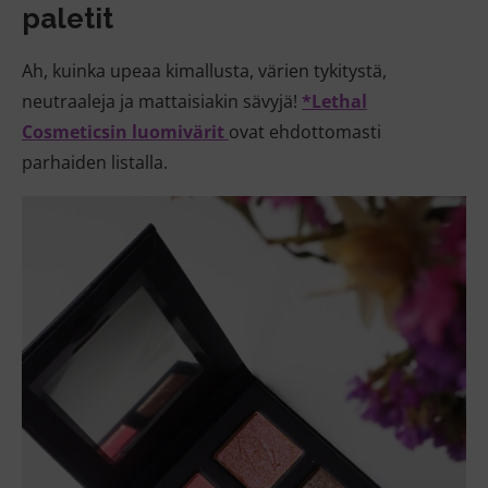
paletit
Ah, kuinka upeaa kimallusta, värien tykitystä,
neutraaleja ja mattaisiakin sävyjä!
*Lethal
Cosmeticsin luomivärit
ovat ehdottomasti
parhaiden listalla.