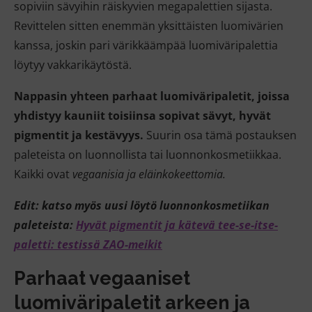
sopiviin sävyihin räiskyvien megapalettien sijasta.
Revittelen sitten enemmän yksittäisten luomivärien
kanssa, joskin pari värikkäämpää luomiväripalettia
löytyy vakkarikäytöstä.
Nappasin yhteen parhaat luomiväripaletit, joissa
yhdistyy kauniit toisiinsa sopivat sävyt, hyvät
pigmentit ja kestävyys.
Suurin osa tämä postauksen
paleteista on luonnollista tai luonnonkosmetiikkaa.
Kaikki ovat
vegaanisia ja eläinkokeettomia.
Edit: katso myös uusi löytö luonnonkosmetiikan
paleteista:
Hyvät pigmentit ja kätevä tee-se-itse-
paletti: testissä ZAO-meikit
Parhaat vegaaniset
luomiväripaletit arkeen ja