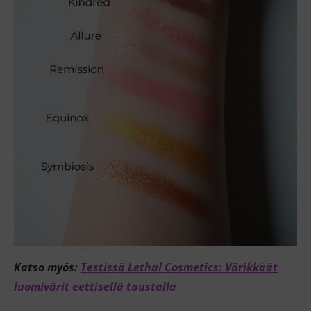
Katso myös:
Testissä Lethal Cosmetics: Värikkäät
luomivärit eettisellä taustalla