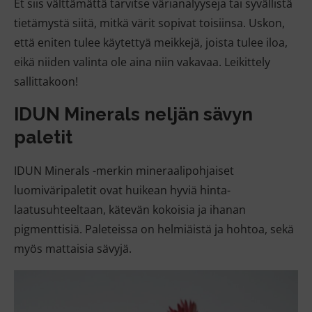
Et siis välttämättä tarvitse värianalyyseja tai syvällistä
tietämystä siitä, mitkä värit sopivat toisiinsa. Uskon,
että eniten tulee käytettyä meikkejä, joista tulee iloa,
eikä niiden valinta ole aina niin vakavaa. Leikittely
sallittakoon!
IDUN Minerals
neljän sävyn
paletit
IDUN Minerals -merkin mineraalipohjaiset
luomiväripaletit ovat huikean hyviä hinta-
laatusuhteeltaan, kätevän kokoisia ja ihanan
pigmenttisiä. Paleteissa on helmiäistä ja hohtoa, sekä
myös mattaisia sävyjä.