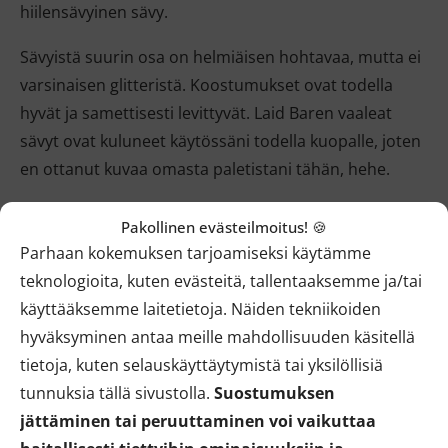
hiilensävyinen sävy.
Sävyistä suurin osa on helmiäisen hohtavaa, mutta ei
varsinaisen glitteristä. Koostumukset ovat todella
hyvät ja samettisesti levittyvät. Laid Baren vaaleat
sävyt ovat kuluneet käytössäni todella kuopalle, joten
en ottanut kuvaa omasta paletistani tähän, hehe.
Pakollinen evästeilmoitus! 🍪
Parhaan kokemuksen tarjoamiseksi käytämme
teknologioita, kuten evästeitä, tallentaaksemme ja/tai
käyttääksemme laitetietoja. Näiden tekniikoiden
hyväksyminen antaa meille mahdollisuuden käsitellä
tietoja, kuten selauskäyttäytymistä tai yksilöllisiä
tunnuksia tällä sivustolla.
Suostumuksen
jättäminen tai peruuttaminen voi vaikuttaa
Jos satsaat yhteen kattavaan neutraaliin palettiin,