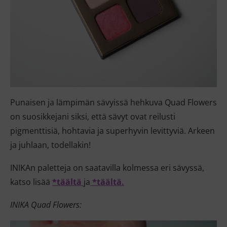
Punaisen ja lämpimän sävyissä hehkuva Quad Flowers
on suosikkejani siksi, että sävyt ovat reilusti
pigmenttisiä, hohtavia ja superhyvin levittyviä. Arkeen
ja juhlaan, todellakin!
INIKAn paletteja on saatavilla kolmessa eri sävyssä,
katso lisää
*täältä
ja
*täältä.
INIKA Quad Flowers: