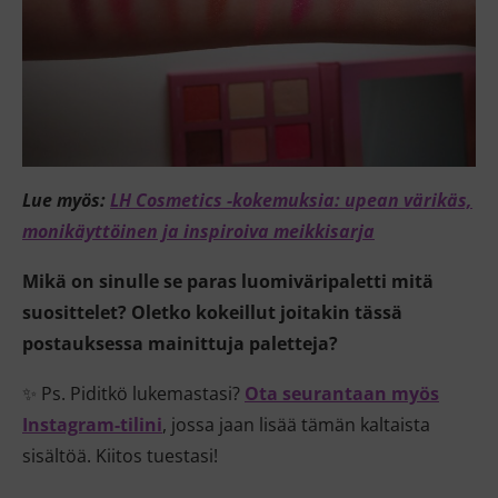
Lue myös:
LH Cosmetics -kokemuksia: upean värikäs,
monikäyttöinen ja inspiroiva meikkisarja
Mikä on sinulle se paras luomiväripaletti mitä
suosittelet? Oletko kokeillut joitakin tässä
postauksessa mainittuja paletteja?
✨ Ps. Piditkö lukemastasi?
Ota seurantaan myös
Instagram-tilini
, jossa jaan lisää tämän kaltaista
sisältöä. Kiitos tuestasi!