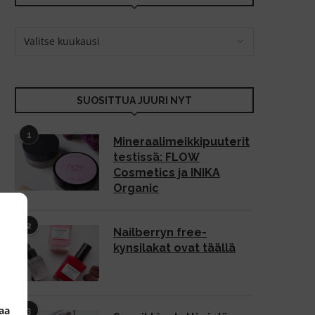
SUOSITTUA JUURI NYT
1
Mineraalimeikkipuuterit
testissä: FLOW
Cosmetics ja INIKA
Organic
2
Nailberryn free-
kynsilakat ovat täällä
aa
3