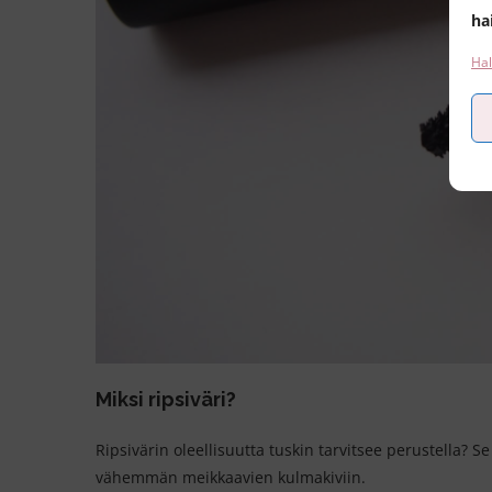
ha
Hal
Miksi ripsiväri?
Ripsivärin oleellisuutta tuskin tarvitsee perustella? S
vähemmän meikkaavien kulmakiviin.