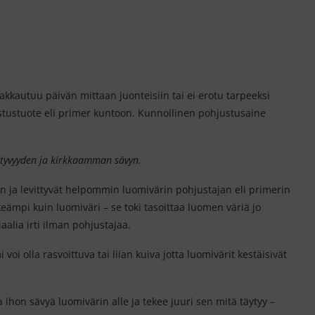
 sakkautuu päivän mittaan juonteisiin tai ei erotu tarpeeksi
stustuote eli primer kuntoon. Kunnollinen pohjustusaine
ittyvyyden ja kirkkaamman sävyn.
in ja levittyvät helpommin luomivärin pohjustajan eli primerin
eämpi kuin luomiväri – se toki tasoittaa luomen väriä jo
aalia irti ilman pohjustajaa.
oi olla rasvoittuva tai liian kuiva jotta luomivärit kestäisivät
hon sävyä luomivärin alle ja tekee juuri sen mitä täytyy –