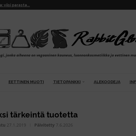
viisi parasta...
: FLOW Cosmetics ja INIKA...
inkovoiteet: vegaaniset huipputuotteet
: kokemuksia Finnlinesin...
liset ravintolat ja kahvilat
ttaa...
mat: kestävät kynsilakkatarrat...
 mukana hiiltä ja...
avamekon värjääminen...
testissä luonnolliset...
ogi, jonka aiheena on vegaaninen kauneus, luonnonkosmetiikka ja eettinen mu
EETTINEN MUOTI
TIETOPANKKI
ALEKOODEJA
IN
si tärkeintä tuotetta
stu
27.1.2019
Päivitetty
7.6.2026