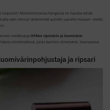
enä luopuisin? Minimalistisessa hengessä on hauska tehdä
aralta olen tiennyt tärkeimmät autiolle saarelle mukaan -meikit
in.
aanisen meikkisarja
OFRAn ripsivärin ja luomivärin
desta silmämeikistä, joista karsisin viimeisenä. Seuraavana
uomivärinpohjustaja ja ripsari