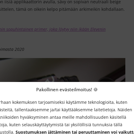
 iisiä applikaattorin avulla, sävy on sopivan neutraali beige
osittelen, tämä on oikein kelpo pitämään arkimeikin kohdallaan.
nin sopuhintainen primer, joka löytyy niin ikään Elevenin
koimasta 2020
Pakollinen evästeilmoitus! 🍪
rhaan kokemuksen tarjoamiseksi käytämme teknologioita, kuten
ästeitä, tallentaaksemme ja/tai käyttääksemme laitetietoja. Näiden
kniikoiden hyväksyminen antaa meille mahdollisuuden käsitellä
toja, kuten selauskäyttäytymistä tai yksilöllisiä tunnuksia tällä
vustolla.
Suostumuksen jättäminen tai peruuttaminen voi vaikutt