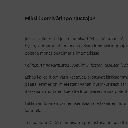
Miksi luomivärinpohjustaja?
Jos tuskailet miksi jokin luomiväri ”ei kestä luomilla”,
hyvin, kannattaa ihan ensin tsekata luomivärin pohju
poistaa monet ongelmat silmämeikissä.
Pohjustusaine varmistaa luomivärin keston, tasaisen lev
Lähes kaikki luomivärit kestävät, erottuvat kirkkaamm
päällä. Primer on mielestäni vähän nurinkurisesti tärk
itsessään, mutta en koe että luomiväreistä saa potenti
Liikkuvan luomen väri ei useinkaan ole tasainen, luomi v
kunnolla.
Testaamani OFRAn luomivärin pohjustusaine tasoittaa i