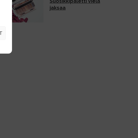
Suosikkipaletti vielä
jaksaa
T