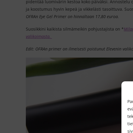
pidentää luomivärin kestoa koko päiväksi. Annostelu on
ja koostumus hyvin kepeä ja vikkelästi tasoittuva. Su
OFRAn Eye Gel Primer on hinnaltaan 17,80 euroa.
Suosikkini kaikista silmämeikin pohjustajista on *
Mila
valikoimasta.
Edit: OFRAn primer on ilmeisesti poistunut Elevenin vali
Pa
ev
te
tie
si