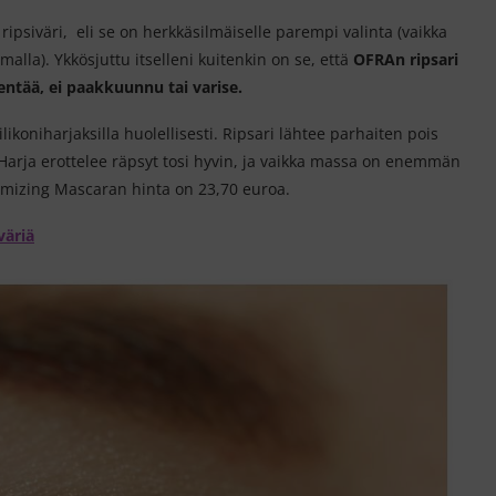
siväri, eli se on herkkäsilmäiselle parempi valinta (vaikka
lla). Ykkösjuttu itselleni kuitenkin on se, että
OFRAn ripsari
dentää, ei paakkuunnu tai varise.
likoniharjaksilla huolellisesti. Ripsari lähtee parhaiten pois
Harja erottelee räpsyt tosi hyvin, ja vaikka massa on enemmän
lumizing Mascaran hinta on 23,70 euroa.
väriä