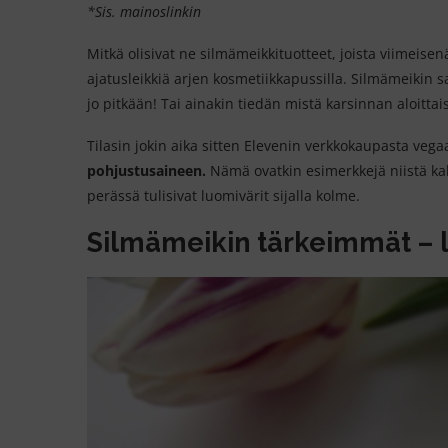
*Sis. mainoslinkin
Mitkä olisivat ne silmämeikkituotteet, joista viimeis
ajatusleikkiä arjen kosmetiikkapussilla. Silmämeikin s
jo pitkään! Tai ainakin tiedän mistä karsinnan aloittais
Tilasin jokin aika sitten Elevenin verkkokaupasta veg
pohjustusaineen.
Nämä ovatkin esimerkkejä niistä kah
perässä tulisivat luomivärit sijalla kolme.
Silmämeikin tärkeimmät – l