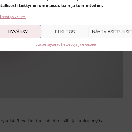
itallisesti tiettyihin ominaisuuksiin ja toimintoihin.
linnoi palveluita
HYVÄKSY
EI KIITOS
NÄYTÄ ASETUKSE
Evästekäytäntö
Tietosuoja ja evästeet
e ryhdistää meikin, tuo katsetta esille ja kuuluu myös