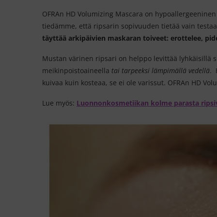
OFRAn HD Volumizing Mascara on hypoallergeeninen rip
tiedämme, että ripsarin sopivuuden tietää vain testaama
täyttää arkipäivien maskaran toiveet: erottelee, pi
Mustan värinen ripsari on helppo levittää lyhkäisillä si
meikinpoistoaineella
tai tarpeeksi lämpimällä vedellä
. 
kuivaa kuin kosteaa, se ei ole varissut. OFRAn HD Vo
Lue myös:
Luonnonkosmetiikan kolme parasta ripsi