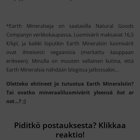
*Earth Mineralseja on saatavilla Natural Goods
Companyn verkkokaupassa
.
Luomivärit maksavat 16,5
€/kpl, ja kaikki loputkin Earth Mineralsin luomivärit
ovat ilmeisesti vegaanisia (merkattu kauppaan
erikseen). Minulla on muuten sellainen kutina, että
Earth Mineralsia nähdään blogissa jatkossakin…
Oletteko ehtineet jo tutustua Earth Mineralsiin?
Tai ovatko mineraaliluomivärit yleensä
hot or
not
…? ;)
Piditkö postauksesta? Klikkaa
reaktio!