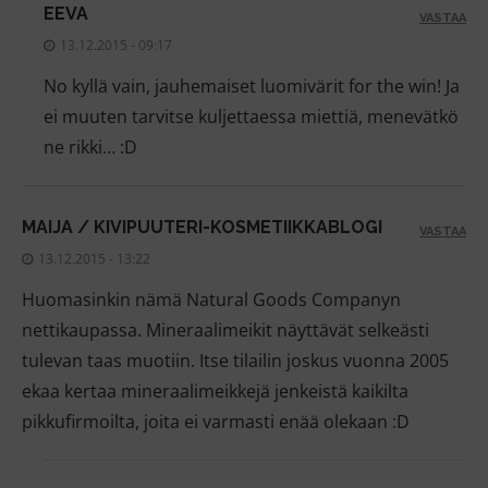
EEVA
VASTAA
13.12.2015 - 09:17
No kyllä vain, jauhemaiset luomivärit for the win! Ja
ei muuten tarvitse kuljettaessa miettiä, menevätkö
ne rikki… :D
MAIJA / KIVIPUUTERI-KOSMETIIKKABLOGI
VASTAA
13.12.2015 - 13:22
Huomasinkin nämä Natural Goods Companyn
nettikaupassa. Mineraalimeikit näyttävät selkeästi
tulevan taas muotiin. Itse tilailin joskus vuonna 2005
ekaa kertaa mineraalimeikkejä jenkeistä kaikilta
pikkufirmoilta, joita ei varmasti enää olekaan :D