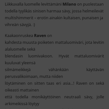
Liikkuvalla luomelle levittämäni
Milano
on puolestaan
todella tyylikäs
sinisen harmaa sävy, jossa helmeilevät
multishimmerit – erotin ainakin kultaisen, punaisen ja
vihreän sävyjä. :)
Kaakaonruskea
Raven
on
kahdesta muusta poiketen mattaluomiväri, jota levitin
alaluomelle sekä
blendasin luomivakoon. Hyvät mattaluomivärit
kuuluvat yleensä
silmämeikkejä vähänkään käyttävän
perusvalikoimaan, mutta niiden
löytäminen on sitten taas eri asia…! Raven on sekä
oikeasti mattainen
että todella monikäyttöinen neutraali sävy, jolle
arkimeikissä löytyy