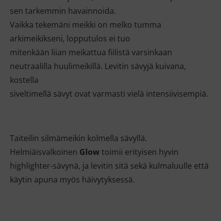
sen tarkemmin havainnoida.
Vaikka tekemäni meikki on melko tumma
arkimeikikseni, lopputulos ei tuo
mitenkään liian meikattua fiilistä varsinkaan
neutraalilla huulimeikillä. Levitin sävyjä kuivana,
kostella
siveltimellä sävyt ovat varmasti vielä intensiivisempiä.
Taiteilin silmämeikin kolmella sävyllä.
Helmiäisvalkoinen
Glow
toimii erityisen hyvin
highlighter-sävynä, ja levitin sitä sekä kulmaluulle että
käytin apuna myös häivytyksessä.