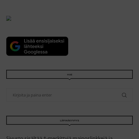
HAE
LÄPINÄKYVYYS
Sivusto sisältää *-merkittyjä mainoslinkkejä ja