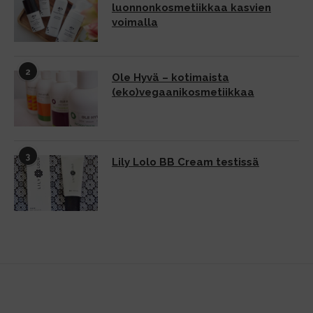
luonnonkosmetiikkaa kasvien
voimalla
2
Ole Hyvä – kotimaista
(eko)vegaanikosmetiikkaa
3
Lily Lolo BB Cream testissä