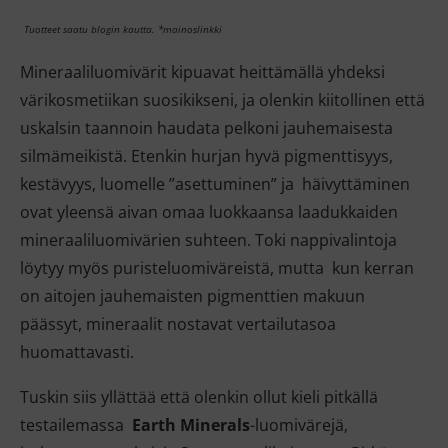
Tuotteet saatu blogin kautta. *mainoslinkki
Mineraaliluomivärit kipuavat heittämällä yhdeksi
värikosmetiikan suosikikseni, ja olenkin kiitollinen
että
uskalsin taannoin haudata pelkoni jauhemaisesta
silmämeikistä. Etenkin hurjan hyvä pigmenttisyys,
kestävyys, luomelle ”asettuminen” ja häivyttäminen
ovat yleensä aivan omaa luokkaansa laadukkaiden
mineraaliluomivärien suhteen. Toki nappivalintoja
löytyy myös puristeluomiväreistä, mutta kun kerran
on aitojen jauhemaisten pigmenttien makuun
päässyt, mineraalit nostavat vertailutasoa
huomattavasti.
Tuskin siis yllättää että olenkin ollut kieli pitkällä
testailemassa
Earth Minerals
-luomivärejä,