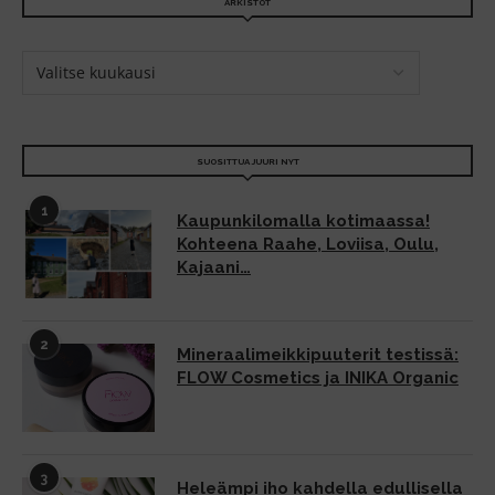
ARKISTOT
SUOSITTUA JUURI NYT
1
Kaupunkilomalla kotimaassa!
Kohteena Raahe, Loviisa, Oulu,
Kajaani…
2
Mineraalimeikkipuuterit testissä:
FLOW Cosmetics ja INIKA Organic
3
Heleämpi iho kahdella edullisella