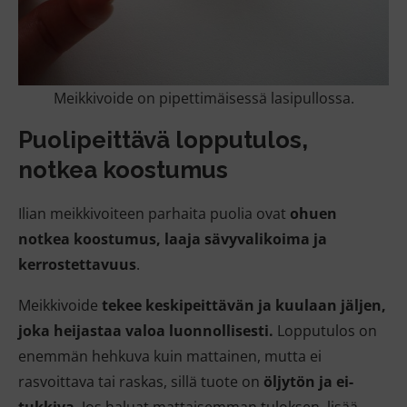
Meikkivoide on pipettimäisessä lasipullossa.
Puolipeittävä lopputulos,
notkea koostumus
Ilian meikkivoiteen parhaita puolia ovat
ohuen
notkea koostumus, laaja sävyvalikoima ja
kerrostettavuus
.
Meikkivoide
tekee
keskipeittävän ja kuulaan jäljen,
joka heijastaa valoa luonnollisesti.
Lopputulos on
enemmän hehkuva kuin mattainen, mutta ei
rasvoittava tai raskas, sillä tuote on
öljytön ja ei-
tukkiva
. Jos haluat mattaisemman tuloksen, lisää