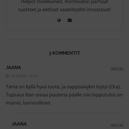
Helpot meikkivinkit, ihonhoidon parhaat
tuotteet ja eettiset vaatelöydöt innostavat!
3 KOMMENTIT
JAANA
VASTAA
13.3.2022 - 18:37
Tämä on kyllä hyvä tuote, ja nappisävykin löytyi (Ora).
Tupsaus Ilian omaa puuteria päälle niin lopputulos on
mainio, luonnollinen.
JAANA
VASTAA