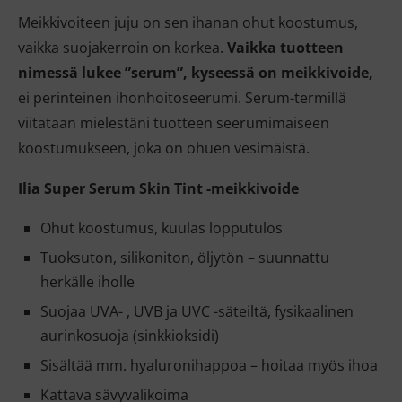
Meikkivoiteen juju on sen ihanan ohut koostumus,
vaikka suojakerroin on korkea.
Vaikka tuotteen
nimessä lukee ”serum”, kyseessä on meikkivoide,
ei perinteinen ihonhoitoseerumi. Serum-termillä
viitataan mielestäni tuotteen seerumimaiseen
koostumukseen, joka on ohuen vesimäistä.
Ilia Super Serum Skin Tint -meikkivoide
Ohut koostumus, kuulas lopputulos
Tuoksuton, silikoniton, öljytön – suunnattu
herkälle iholle
Suojaa UVA- , UVB ja UVC -säteiltä, fysikaalinen
aurinkosuoja (sinkkioksidi)
Sisältää mm. hyaluronihappoa – hoitaa myös ihoa
Kattava sävyvalikoima