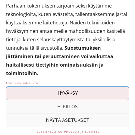
Parhaan kokemuksen tarjoamiseksi käytämme
teknologioita, kuten evästeitä, tallentaaksemme ja/tai
käyttääksemme laitetietoja. Näiden tekniikoiden
hyväksyminen antaa meille mahdollisuuden käsitellä
tietoja, kuten selauskäyttäytymistä tai yksilöllisiä
tunnuksia tällä sivustolla.
Suostumuksen
jättäminen tai peruuttaminen voi vaikuttaa
haitallisesti tiettyihin ominaisuuksiin ja
toimintoihin.
Hallinnoi palveluita
HYVÄKSY
EI KIITOS
Ilian meikkivoide on
NÄYTÄ ASETUKSET
fluidimaisen ohut, joten se ei
Evästekäytäntö
Tietosuoja ja evästeet