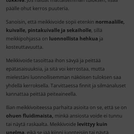
päälle ohut kerros puuteria.
Sanoisin, että meikkivoide sopii etenkin
normaalille,
kuivalle, pintakuivalle ja sekaiholle
, sillä
meikkipohjassa on
luonnollista hehkua
ja
kosteuttavuutta.
Meikkivoide tasoittaa ihon sävyä ja peittää
epätasaisuuksia, ja sitä voi kerrostaa, mutta
mielestäni luonnollisemman näköisen tuloksen saa
yhdellä kerroksella. Tarvittaessa finnit ja silmänaluset
kannattaa peittää peiteaineella.
Ilian meikkivoiteessa parhaita asioita on se, että se on
ohuen fluidimaista,
minkä ansiosta voide ei tunnu
tai näytä raskaalta. Meikkivoide
levittyy kuin
unelma
, eikä se jää kiinni juonteisiin tai näytä