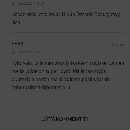
13.3.2022 - 18:38
Lisään vielä, että myös Liinun Organic Beauty myy
Iliaa.
EEVA
VASTAA
13.3.2022 - 20:25
Kyllä vain, tällainen ohut ja korkean suojakertoimen
meikkivoide on super löytö! Mä laitan myös
puuteria aina tän meikkivoiteen päälle, joskin
mineraalimeikkipuuteria. :)
JÄTÄ KOMMENTTI