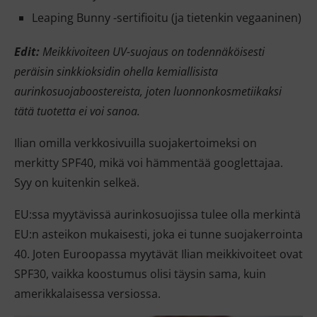
Leaping Bunny -sertifioitu (ja tietenkin vegaaninen)
Edit:
Meikkivoiteen UV-suojaus on todennäköisesti
peräisin sinkkioksidin ohella kemiallisista
aurinkosuojaboostereista, joten luonnonkosmetiikaksi
tätä tuotetta ei voi sanoa.
Ilian omilla verkkosivuilla suojakertoimeksi on
merkitty SPF40, mikä voi hämmentää googlettajaa.
Syy on kuitenkin selkeä.
EU:ssa myytävissä aurinkosuojissa tulee olla merkintä
EU:n asteikon mukaisesti, joka ei tunne suojakerrointa
40. Joten Euroopassa myytävät Ilian meikkivoiteet ovat
SPF30, vaikka koostumus olisi täysin sama, kuin
amerikkalaisessa versiossa.