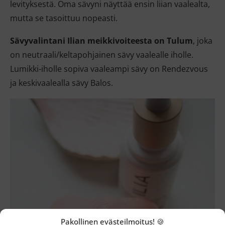
levityksestä. Oma sävyni näyttää ensin liian vaalealta,
mutta se tasoittuu nopeasti.
Sävyvalintani Ilian meikkivoiteesta on Tulum
, joka
on neutraali/keltapohjainen sävy vaalealle iholle.
Lumikki-iholle sopiva vaaleampi sävy on Rendezvous
ja keskivaalealla sävy Balos.
Pakollinen evästeilmoitus! 🍪