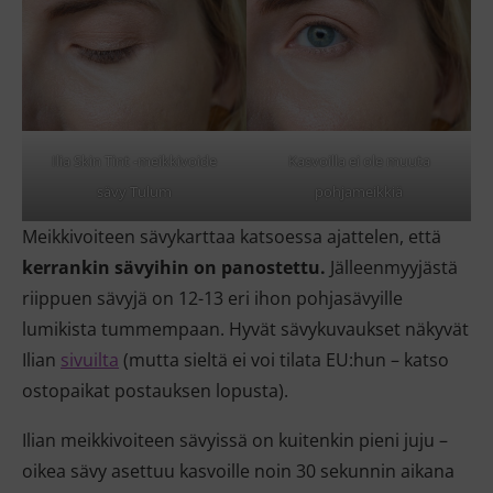
Ilia Skin Tint -meikkivoide
Kasvoilla ei ole muuta
sävy Tulum
pohjameikkiä
Meikkivoiteen sävykarttaa katsoessa ajattelen, että
kerrankin sävyihin on panostettu.
Jälleenmyyjästä
riippuen sävyjä on 12-13 eri ihon pohjasävyille
lumikista tummempaan. Hyvät sävykuvaukset näkyvät
Ilian
sivuilta
(mutta sieltä ei voi tilata EU:hun – katso
ostopaikat postauksen lopusta).
Ilian meikkivoiteen sävyissä on kuitenkin pieni juju –
oikea sävy asettuu kasvoille noin 30 sekunnin aikana