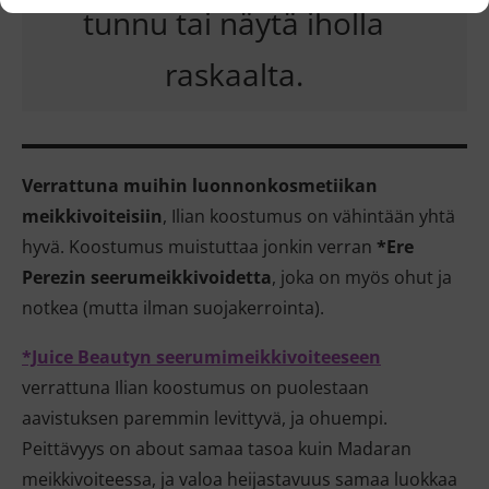
tunnu tai näytä iholla
raskaalta.
Verrattuna muihin luonnonkosmetiikan
meikkivoiteisiin
, Ilian koostumus on vähintään yhtä
hyvä. Koostumus muistuttaa jonkin verran
*Ere
Perezin seerumeikkivoidetta
, joka on myös ohut ja
notkea (mutta ilman suojakerrointa).
*Juice Beautyn seerumimeikkivoiteeseen
verrattuna Ilian koostumus on puolestaan
aavistuksen paremmin levittyvä, ja ohuempi.
Peittävyys on about samaa tasoa kuin Madaran
meikkivoiteessa, ja valoa heijastavuus samaa luokkaa