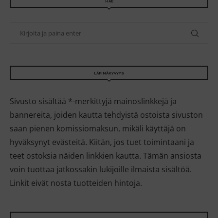
HAE
LÄPINÄKYVYYS
Sivusto sisältää *-merkittyjä mainoslinkkejä ja
bannereita, joiden kautta tehdyistä ostoista sivuston
saan pienen komissiomaksun, mikäli käyttäjä on
hyväksynyt evästeitä. Kiitän, jos tuet toimintaani ja
teet ostoksia näiden linkkien kautta. Tämän ansiosta
voin tuottaa jatkossakin lukijoille ilmaista sisältöä.
Linkit eivät nosta tuotteiden hintoja.