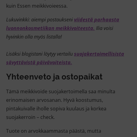
kuin Essen meikkivoieessa.
Lukuvinkki: aiempi postaukseni
viidestä parhaasta
luonnonkosmetiikan meikkivoiteesta.
Ilia voisi
hyvinkin olla myös listalla!
Lisäksi blogistani löytyy vertailu
suojakertoimellisista
sävyttävistä päivävoiteista.
Yhteenveto ja
ostopaikat
Tämä meikkivoide suojakertoimella saa minulta
erinomaisen arvosanan. Hyvä koostumus,
pintakuivalle iholle sopiva kuulaus ja korkea
suojakerroin – check.
Tuote on arvokkaammasta päästä, mutta